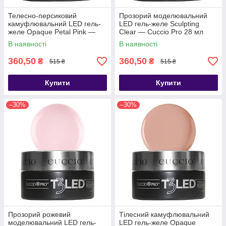
Телесно-персиковий
Прозорий моделювальний
камуфлювальний LED гель-
LED гель-желе Sculpting
желе Opaque Petal Pink —
Clear — Cuccio Pro 28 мл
Cuccio Pro 28 мл
В наявності
В наявності
360,50
360,50
₴
₴
515 ₴
515 ₴
Купити
Купити
–30%
–30%
Прозорий рожевий
Тілесний камуфлювальний
моделювальний LED гель-
LED гель-желе Opaque