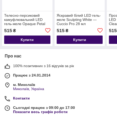
Телесно-персиковий
Яскравий білий LED гель-
Про
камуфлювальний LED
желе Sculpting White —
LED 
гель-желе Opaque Petal
Cuccio Pro 28 мл
Clea
Pink — Cuccio Pro 28 мл
515
515
515
₴
₴
Купити
Купити
Про нас
100% позитивних з 16 відгуків за рік
Працює з 24.01.2014
м. Миколаїв
Миколаїв, Україна
Контакти
Сьогодні працює з 09:00 до 17:00
Показати весь графік роботи