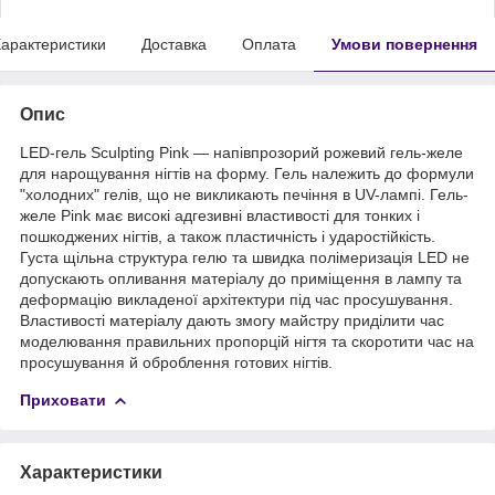
арактеристики
Доставка
Оплата
Умови повернення
Опис
LED-гель Sculpting Pink — напівпрозорий рожевий гель-желе
для нарощування нігтів на форму. Гель належить до формули
"холодних" гелів, що не викликають печіння в UV-лампі. Гель-
желе Pink має високі адгезивні властивості для тонких і
пошкоджених нігтів, а також пластичність і ударостійкість.
Густа щільна структура гелю та швидка полімеризація LED не
допускають опливання матеріалу до приміщення в лампу та
деформацію викладеної архітектури під час просушування.
Властивості матеріалу дають змогу майстру приділити час
моделювання правильних пропорцій нігтя та скоротити час на
просушування й оброблення готових нігтів.
Приховати
Характеристики