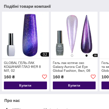
Подібні товари компанії
GLOBAL ГЕЛЬ-ЛАК
Гель лак котяче око
Гель
КОШАЧИЙ ГЛАЗ ФЕЯ 8
Galaxy Aurora Cat Eye
та к
МЛ, 02
Global Fashion, 8мл, 08
Glob
01
160
160
100
₴
₴
Купити
Купити
Про нас