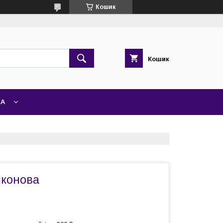
Кошик
Кошик
ЖА
іконова