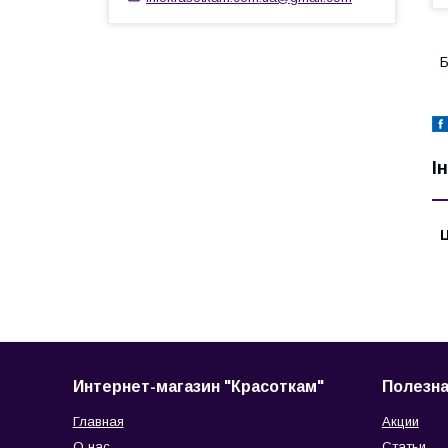
Б
І
Ц
Интернет-магазин "Красоткам"
Полезн
Главная
Акции
О нас
Статьи