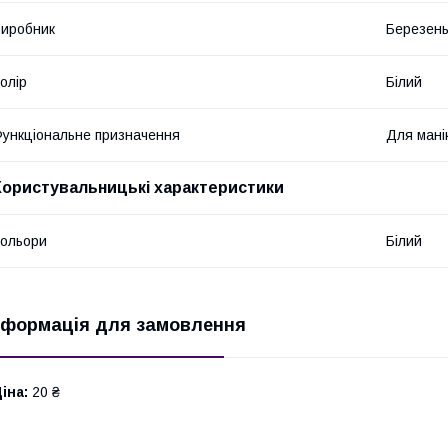
иробник
Березен
олір
Білий
ункціональне призначення
Для мані
Користувальницькі характеристики
ольори
Білий
нформація для замовлення
іна:
20 ₴