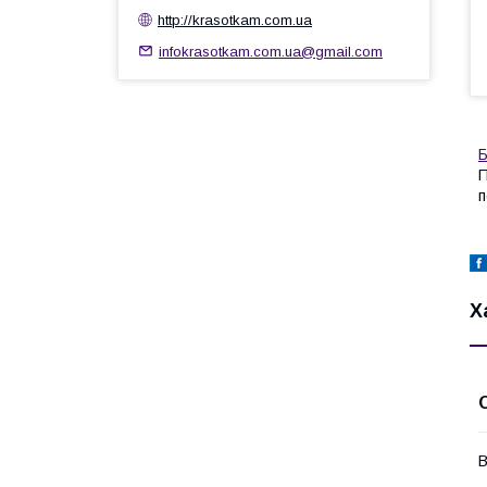
http://krasotkam.com.ua
infokrasotkam.com.ua@gmail.com
Б
П
п
Х
В