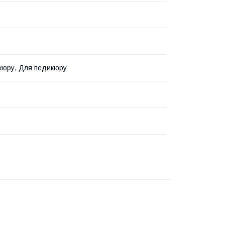
ь
кюру, Для педикюру