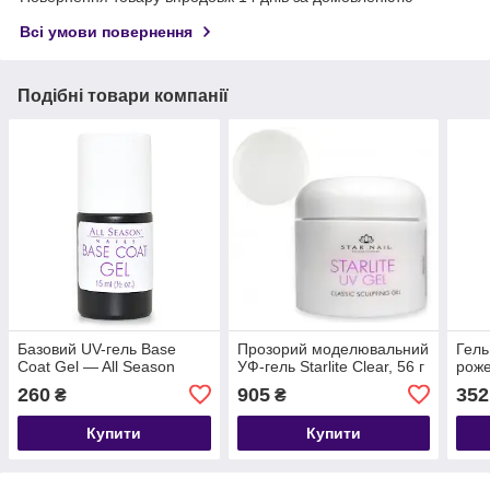
Всі умови повернення
Подібні товари компанії
Базовий UV-гель Base
Прозорий моделювальний
Гель
Coat Gel — All Season
УФ-гель Starlite Clear, 56 г
рож
260
905
352
₴
₴
Купити
Купити