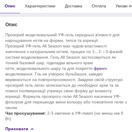
Опис
Характеристики
Доставка
Оплата
Умови п
Опис
Прозорий моделювальний УФ-гель середньої в'язкості для
нарощування нігтів на форми, типси та корекції.
Прозорий УФ-гель All Season має чудові властивості
зчеплення з натуральним нігтем, працює по 1-, 2- і 3-фазній
системі моделювання. Гель All Season застосовується як
тонкий базовий шар, підкладки вільного краю
нігтя, моделювального шару та для покриття
френч
-
моделювання. Гль не утворює бульбашок, швидко
вирівнюється на повітропроникності. Завдяки своїй структурі
прозорий гель легко затискається до необхідної арки та за
повної полімеризації утримує свою форму до моменту
корекції. Формула прозорого гелю All Season насичена УФ-
фільтром для перешкоди зміни кольору або пожовтіння гелю з
часом.
Час просушування:
2-3 хвилини в УФ-лампі (не менш ніж 9
Вт)
Приховати