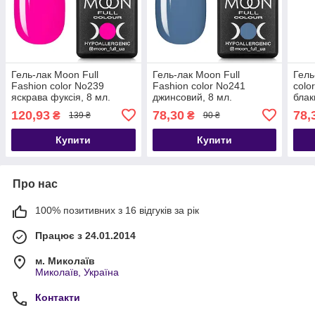
Гель-лак Moon Full
Гель-лак Moon Full
Гель
Fashion color No239
Fashion color No241
colo
яскрава фуксія, 8 мл.
джинсовий, 8 мл.
блак
120,93
78,30
78,
₴
₴
139 ₴
90 ₴
Купити
Купити
Про нас
100% позитивних з 16 відгуків за рік
Працює з 24.01.2014
м. Миколаїв
Миколаїв, Україна
Контакти