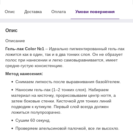
Опис
Доставка
Оплата
Умови повернення
Опис
Описание
Гель-лак Color №1
– Идеально пигментированный гель-лак
ложится как в один, так и в два тонких слоя. Он не образует
полос при нанесении и легко самовыравнивается, имеет
средне-густую консистенцию.
Метод нанесения:
Снимаем липкость после выравнивания базой/гелем.
Наносим гель-лак (1–2 тонких слоя). Набираем
материал на кисточку, прорисовываем центр ногтя, а
затем боковые стенки. Кисточкой для тонких линий
подводим к кутикуле. Первый слой всегда должен
ложиться полупрозрачно.
Сушим 60 секунд.
Проверяем апельсиновой палочкой, все ли высохло.