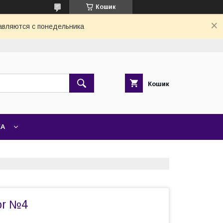
Кошик
авляются с понедельника
Кошик
ЖА
or №4