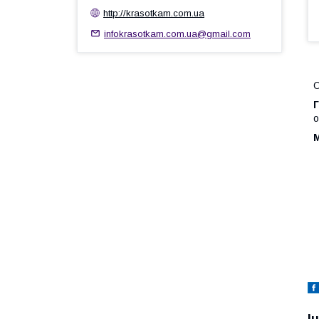
http://krasotkam.com.ua
infokrasotkam.com.ua@gmail.com
Г
о
І