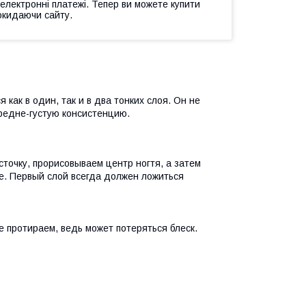
 електронні платежі. Тепер ви можете купити
окидаючи сайту.
как в один, так и в два тонких слоя. Он не
средне-густую консистенцию.
сточку, прорисовываем центр ногтя, а затем
ле. Первый слой всегда должен ложиться
 протираем, ведь может потеряться блеск.