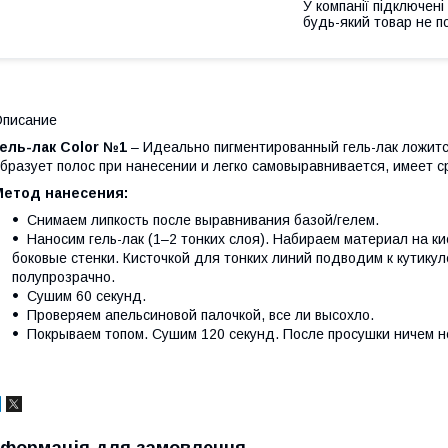
У компанії підключені
будь-який товар не п
Описание
ель-лак Color №1
– Идеально пигментированный гель-лак ложится 
бразует полос при нанесении и легко самовыравнивается, имеет 
Метод нанесения:
Снимаем липкость после выравнивания базой/гелем.
Наносим гель-лак (1–2 тонких слоя). Набираем материал на ки
боковые стенки. Кисточкой для тонких линий подводим к кутику
полупрозрачно.
Сушим 60 секунд.
Проверяем апельсиновой палочкой, все ли высохло.
Покрываем топом. Сушим 120 секунд. После просушки ничем не
нформація для замовлення