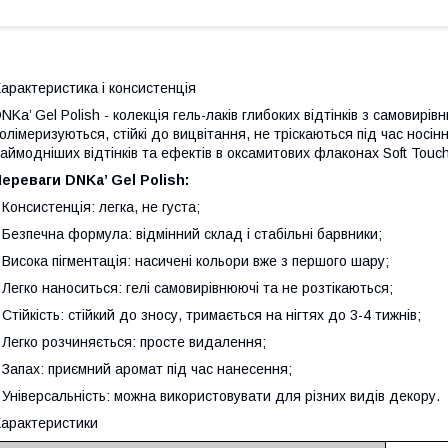
арактеристика і консистенція
NKa’ Gel Polish - колекція гель-лаків глибоких відтінків з самовир
олімеризуються, стійкі до вицвітання, не тріскаються під час носі
аймодніших відтінків та ефектів в оксамитових флаконах Soft Touc
ереваги DNKa’ Gel Polish:
 Консистенція: легка, не густа;
 Безпечна формула: відмінний склад і стабільні барвники;
 Висока пігментація: насичені кольори вже з першого шару;
 Легко наноситься: гелі самовирівнюючі та не розтікаються;
 Стійкість: стійкий до зносу, тримається на нігтях до 3-4 тижнів;
 Легко розчиняється: просте видалення;
 Запах: приємний аромат під час нанесення;
 Універсальність: можна використовувати для різних видів декору.
арактеристики