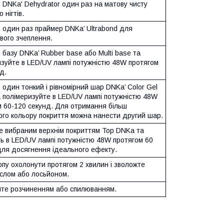
 DNKa' Dehydrator один раз на матову чисту
 нігтів.
ь один раз праймер DNKa’ Ultrabond для
вого зчеплення.
 базу DNKa’ Rubber base або Multi base та
изуйте в LED/UV лампі потужністю 48W протягом
д.
 один тонкий і рівномірний шар DNKa’ Color Gel
а полімеризуйте в LED/UV лампі потужністю 48W
м 60-120 секунд. Для отримання більш
ого кольору покриття можна нанести другий шар.
е вибраним верхнім покриттям Top DNKa та
ь в LED/UV лампі потужністю 48W протягом 60
для досягнення ідеального ефекту.
пу охолонути протягом 2 хвилин і зволожте
аслом або лосьйоном.
те розчиненням або спилюванням.