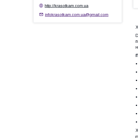
http://krasotkam.com.ua
infokrasotkam.com.ua@gmail.com
Х
D
п
н
П
•
•
•
•
•
•
•
•
Х