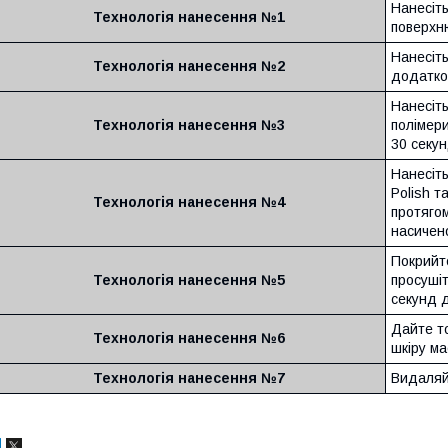
Нанесіть
Технологія нанесення №1
поверхню
Нанесіт
Технологія нанесення №2
додатко
Нанесіть
Технологія нанесення №3
полімер
30 секун
Нанесіть
Polish т
Технологія нанесення №4
протяго
насичен
Покрийт
Технологія нанесення №5
просушіт
секунд 
Дайте то
Технологія нанесення №6
шкіру м
Технологія нанесення №7
Видаляй