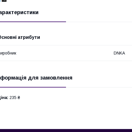
арактеристики
Основні атрибути
иробник
DNKA
нформація для замовлення
іна:
235 ₴