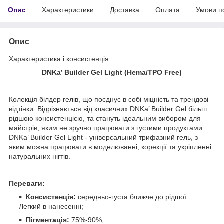
Опис
Характеристики
Доставка
Оплата
Умови п
Опис
Характеристика і консистенція
DNKa’ Builder
G
el Light (
Hema/TPO
F
ree
)
Колекція білдер гелів, що поєднує в собі міцність та трендові
відтінки. Відрізняється від класичних DNKa’ Builder Gel більш
рідшою консистенцією, та стануть ідеальним вибором для
майстрів, яким не зручно працювати з густими продуктами.
DNKa’ Builder Gel Light - універсальний трифазний гель, з
яким можна працювати в моделюванні, корекції та укріпленні
натуральних нігтів.
Переваги:
Консистенція:
середньо-густа ближче до рідшої.
Легкий в нанесенні;
Пігментація:
75%-90%;