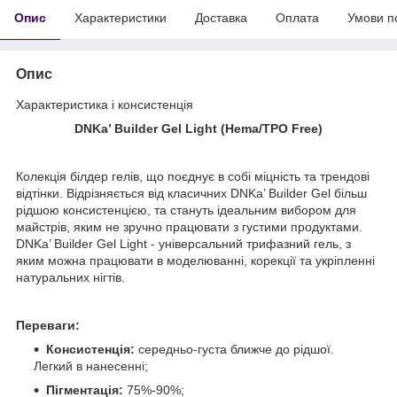
Опис
Характеристики
Доставка
Оплата
Умови п
Опис
Характеристика і консистенція
DNKa’ Builder
G
el Light (
Hema/TPO
F
ree
)
Колекція білдер гелів, що поєднує в собі міцність та трендові
відтінки. Відрізняється від класичних DNKa’ Builder Gel більш
рідшою консистенцією, та стануть ідеальним вибором для
майстрів, яким не зручно працювати з густими продуктами.
DNKa’ Builder Gel Light - універсальний трифазний гель, з
яким можна працювати в моделюванні, корекції та укріпленні
натуральних нігтів.
Переваги:
Консистенція:
середньо-густа ближче до рідшої.
Легкий в нанесенні;
Пігментація:
75%-90%;