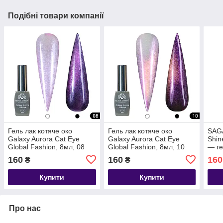
Подібні товари компанії
Гель лак котяче око
Гель лак котяче око
SAGA
Galaxy Aurora Cat Eye
Galaxy Aurora Cat Eye
Shin
Global Fashion, 8мл, 08
Global Fashion, 8мл, 10
— ге
котя
160
160
160
₴
₴
Купити
Купити
Про нас