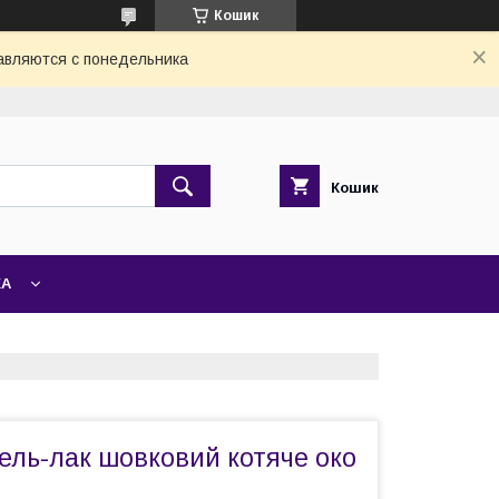
Кошик
авляются с понедельника
Кошик
ЖА
гель-лак шовковий котяче око