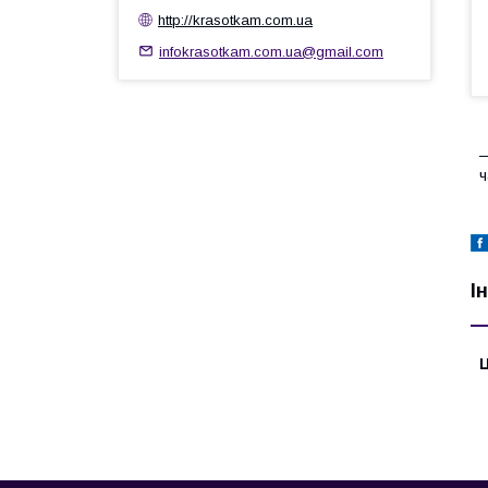
http://krasotkam.com.ua
infokrasotkam.com.ua@gmail.com
—
ч
І
Ц