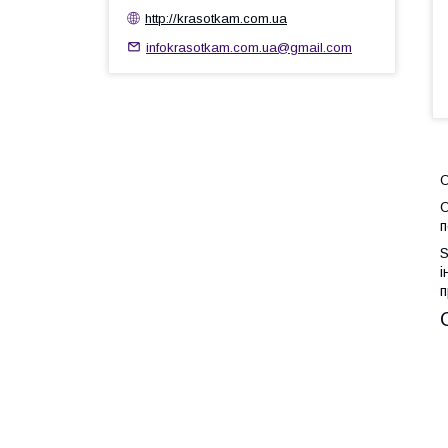
http://krasotkam.com.ua
infokrasotkam.com.ua@gmail.com
О
п
S
і
п