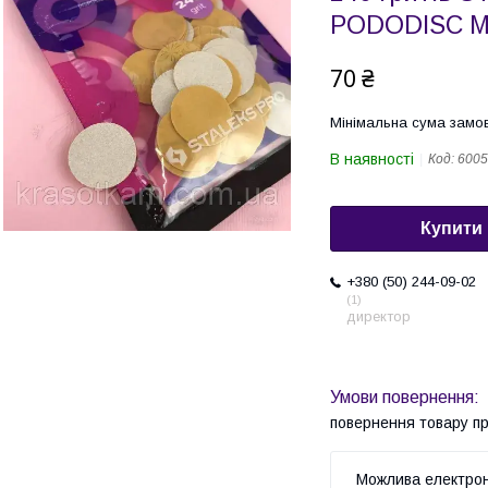
PODODISC M 
70 ₴
Мінімальна сума замов
В наявності
Код:
6005
Купити
+380 (50) 244-09-02
1
директор
повернення товару п