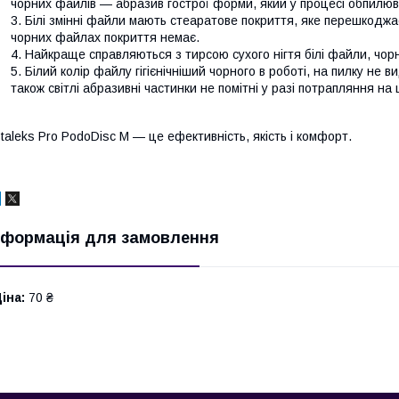
чорних файлів — абразив гострої форми, який у процесі обпилю
Білі змінні файли мають стеаратове покриття, яке перешкоджа
чорних файлах покриття немає.
Найкраще справляються з тирсою сухого нігтя білі файли, чорн
Білий колір файлу гігієнічніший чорного в роботі, на пилку не 
також світлі абразивні частинки не помітні у разі потрапляння на
taleks Pro PodoDisc М — це ефективність, якість і комфорт.
нформація для замовлення
іна:
70 ₴