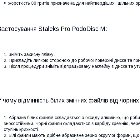
жорсткість 80 гритів призначена для найтвердіших і щільних ор
Застосування Staleks Pro PodoDisc М:
Зніміть захисну плівку.
Прикладіть липкою стороною до робочої поверхні диска та при
Після процедури зніміть відпрацьовану наклейку з диска та ут
У чому відмінність білих змінних файлів від чорних
Абразив білих файлів складається з оксиду алюмінію, що робит
зносостійкими. Чорні файли складаються з карбіду кремнію, чер
ступінь крихкості.
Білі файли мають дрібне абразивне зерно округлої форми, що 