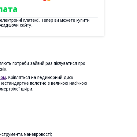
 електронні платежі. Тепер ви можете купити
окидаючи сайту.
вляють потреби зайвий раз піклуватися про
нік.
ном
. Кріпляться на педикюрний диск
. Нестандартне полотно з великою насічкою
мертвілої шкіри.
інструмента маневровості;