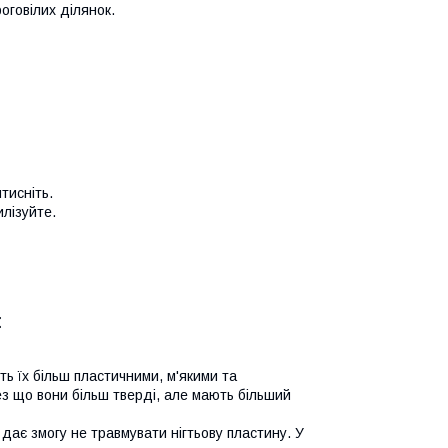
оговілих ділянок.
тисніть.
илізуйте.
:
ь їх більш пластичними, м'якими та
ез що вони більш тверді, але мають більший
дає змогу не травмувати нігтьову пластину. У