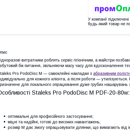
У компанії підключені
будь-який товар не п
Опис
дноразові витратники роблять сервіс гігієнічним, а майстри позба
обутовий бік питання, звільняючи масу часу для вдосконалення тех
taleks Pro PodoDisc M — самоклейні накладки з
абразивним полот
ндивідуально для кожного клієнта, а після роботи — утилізуються
ризначене для локального опрацювання дуже грубих нашарувань з
Особливості Staleks Pro PodoDisc М PDF-20-80w:
оптимальні для професійного застосування;
міцні та надійні, готові до високих навантажень;
розмір М дає змогу опрацьовувати ділянки, що вимагають від 