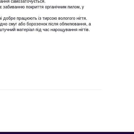
вання самозаточується.
є забиванню покриття органічним пилом, у
і добре працюють із тирсою вологого нігтя.
видно смуг або борозенок після обпилювання, а
 штучний матеріал під час нарощування нігтів.