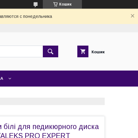
Кошик
авляются с понедельника
Кошик
ЖА
 білі для педикюрного диска
STALEKS PRO EXPERT