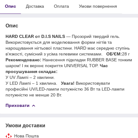
Опис
Доставка
Оплата
Умови повернення
Опис
HARD CLEAR от D.I.S NAILS
— Прозорий твердий гель.
Використовується для моделювання форми нігтів та
нарощування нігтьової пластини. HARD має середню ступінь
в'язкості, сумісний з усіма гелевими системами.
ОБ'ЄМ:
28 г
Рекомендовано:
Нанесення підкладки RUBBER BASE тонким
шаром! І як верхнє покриття UNIVERSAL TOP.
Час
просушування складає:
У UV Лампі – 2 хвилини.
У LED Лампі – 1 хвилина.
Увага!
Використовувати
професійні UV/LED-лампи потужністю 36 Вт та LED-лампи
потужністю не менше 20 Вт.
Приховати
Умови доставки
Нова Пошта