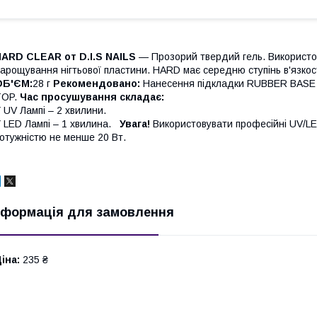
ARD CLEAR от D.I.S NAILS
— Прозорий твердий гель. Використо
арощування нігтьової пластини. HARD має середню ступінь в'язкос
ОБ'ЄМ:
28 г
Рекомендовано:
Нанесення підкладки RUBBER BASE т
OP.
Час просушування складає:
 UV Лампі – 2 хвилини.
 LED Лампі – 1 хвилина.
Увага!
Використовувати професійні UV/LE
отужністю не менше 20 Вт.
нформація для замовлення
іна:
235 ₴