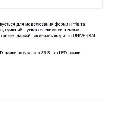
вується для моделювання форми нігтів та
ті, сумісний з усіма гелевими системами.
онким шаром! І як верхнє покриття UNIVERSAL
D-лампи потужністю 36 Вт та LED-лампи