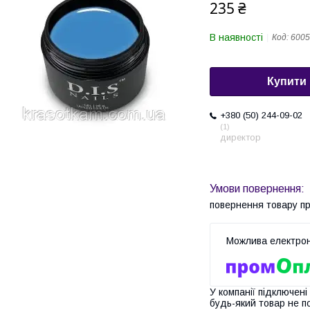
235 ₴
В наявності
Код:
6005
Купити
+380 (50) 244-09-02
1
директор
повернення товару п
У компанії підключені
будь-який товар не п