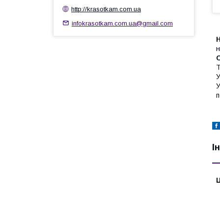
http://krasotkam.com.ua
infokrasotkam.com.ua@gmail.com
H
н
T
У
У
п
І
Ц