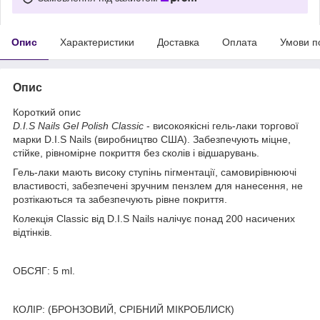
Опис
Характеристики
Доставка
Оплата
Умови п
Опис
Короткий опис
D.I.S Nails Gel Polish Classic
- високоякісні гель-лаки торгової
марки D.I.S Nails (виробництво США). Забезпечують міцне,
стійке, рівномірне покриття без сколів і відшарувань.
Гель-лаки мають високу ступінь пігментації, самовирівнюючі
властивості, забезпечені зручним пензлем для нанесення, не
розтікаються та забезпечують рівне покриття.
Колекція Сlassic від D.I.S Nails налічує понад 200 насичених
відтінків.
ОБСЯГ: 5 ml.
КОЛІР: (БРОНЗОВИЙ, СРІБНИЙ МІКРОБЛИСК)