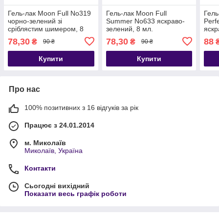
Гель-лак Moon Full No319
Гель-лак Moon Full
Гель
чорно-зелений зі
Summer No633 яскраво-
Perf
сріблястим шимером, 8
зелений, 8 мл.
яскр
мл.
78,30
78,30
88
₴
₴
90 ₴
90 ₴
Купити
Купити
Про нас
100% позитивних з 16 відгуків за рік
Працює з 24.01.2014
м. Миколаїв
Миколаїв, Україна
Контакти
Сьогодні вихідний
Показати весь графік роботи