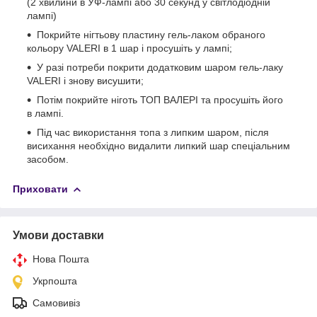
(2 хвилини в УФ-лампі або 30 секунд у світлодіодній
лампі)
Покрийте нігтьову пластину гель-лаком обраного
кольору VALERI в 1 шар і просушіть у лампі;
У разі потреби покрити додатковим шаром гель-лаку
VALERI і знову висушити;
Потім покрийте ніготь ТОП ВАЛЕРІ та просушіть його
в лампі.
Під час використання топа з липким шаром, після
висихання необхідно видалити липкий шар спеціальним
засобом.
Приховати
Умови доставки
Нова Пошта
Укрпошта
Самовивіз