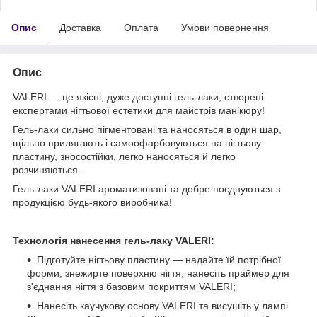
Опис
Доставка
Оплата
Умови повернення
Опис
VALERI — це якісні, дуже доступні гель-лаки, створені
експертами нігтьової естетики для майстрів манікюру!
Гель-лаки сильно пігментовані та наносяться в один шар,
щільно прилягають і самоофарбовуються на нігтьову
пластину, зносостійки, легко наносяться й легко
розчиняються.
Гель-лаки VALERI ароматизовані та добре поєднуються з
продукцією будь-якого виробника!
Технологія нанесення гель-лаку VALERI
:
Підготуйте нігтьову пластину — надайте їй потрібної
форми, знежирте поверхню нігтя, нанесіть праймер для
з'єднання нігтя з базовим покриттям VALERI;
Нанесіть каучукову основу VALERI та висушіть у лампі