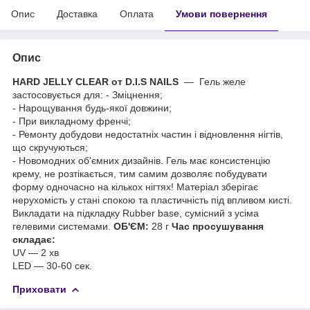
Опис
Доставка
Оплата
Умови повернення
Опис
HARD JELLY CLEAR
от D.I.S NAILS
— Гель желе
застосовується для: - Зміцнення;
- Нарощування будь-якої довжини;
- При викладному френчі;
- Ремонту добудови недостатніх частин і відновлення нігтів,
що скручуються;
- Новомодних об'ємних дизайнів. Гель має консистенцію
крему, не розтікається, тим самим дозволяє побудувати
форму одночасно на кількох нігтях! Матеріал зберігає
нерухомість у стані спокою та пластичність під впливом кисті.
Викладати на підкладку Rubber base, сумісний з усіма
гелевими системами.
ОБ'ЄМ:
28 г
Час просушування
складає:
UV — 2 хв
LED — 30-60 сек.
Приховати