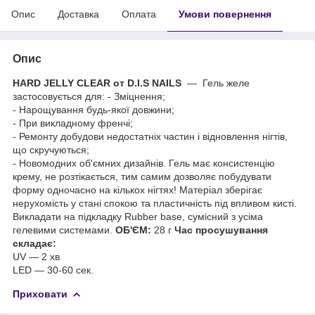
Опис
Доставка
Оплата
Умови повернення
Опис
HARD JELLY CLEAR
от D.I.S NAILS
— Гель желе
застосовується для: - Зміцнення;
- Нарощування будь-якої довжини;
- При викладному френчі;
- Ремонту добудови недостатніх частин і відновлення нігтів,
що скручуються;
- Новомодних об'ємних дизайнів. Гель має консистенцію
крему, не розтікається, тим самим дозволяє побудувати
форму одночасно на кількох нігтях! Матеріал зберігає
нерухомість у стані спокою та пластичність під впливом кисті.
Викладати на підкладку Rubber base, сумісний з усіма
гелевими системами.
ОБ'ЄМ:
28 г
Час просушування
складає:
UV — 2 хв
LED — 30-60 сек.
Приховати