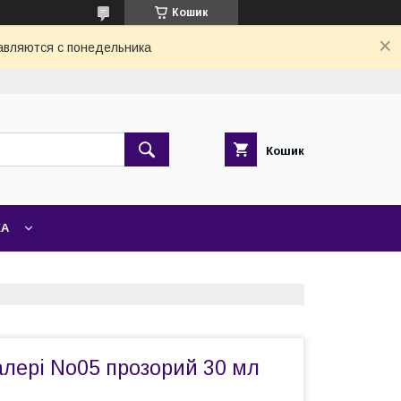
Кошик
авляются с понедельника
Кошик
ЖА
Vaлерi No05 прозорий 30 мл