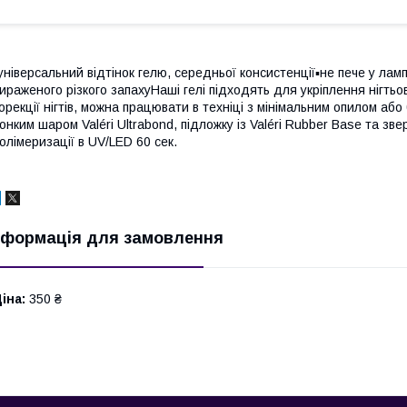
️універсальний відтінок гелю, середньої консистенції▪️не пече у ламп
ираженого різкого запахуНаші гелі підходять для укріплення нігть
орекції нігтів, можна працювати в техніці з мінімальним опилом аб
онким шаром Valéri Ultrabond, підложку із Valéri Rubber Base та зв
олімеризації в UV/LED 60 сек.
нформація для замовлення
іна:
350 ₴