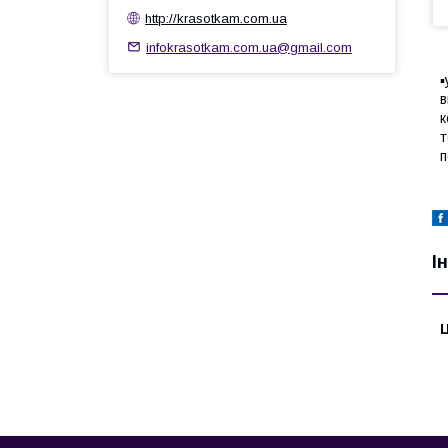
http://krasotkam.com.ua
infokrasotkam.com.ua@gmail.com
▪
в
к
т
п
І
Ц