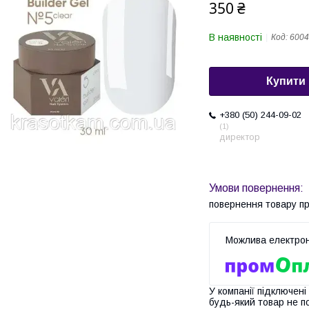
350 ₴
В наявності
Код:
6004
Купити
+380 (50) 244-09-02
1
директор
повернення товару п
У компанії підключені
будь-який товар не п