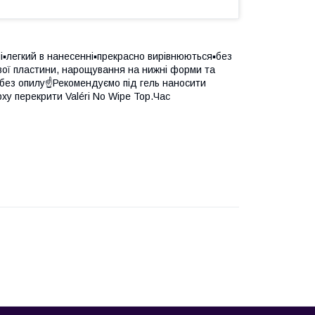
і▪️легкий в нанесенні▪️прекрасно вирівнюються▪️без
ової пластини, нарощування на нижні форми та
о без опилу☝️Рекомендуємо під гель наносити
ерху перекрити Valéri No Wipe Top.Час