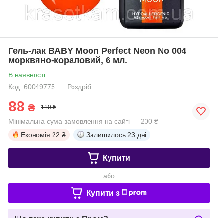
Гель-лак BABY Moon Perfect Neon No 004
морквяно-кораловий, 6 мл.
В наявності
Код: 60049775
Роздріб
88
₴
110 ₴
Мінімальна сума замовлення на сайті — 200 ₴
Економія
22 ₴
Залишилось
23 дні
Купити
або
Купити з