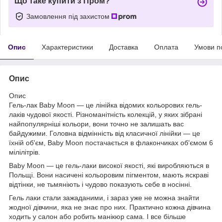
Що таке купити з Пром?
Замовлення під захистом
Опис
Характеристики
Доставка
Оплата
Умови п
Опис
Опис
Гель-лак Baby Moon — це лінійка відомих кольорових гель-
лаків чудової якості. Різноманітність колекцій, у яких зібрані
найпопулярніші кольори, вони точно не залишать вас
байдужими. Головна відмінність від класичної лінійки — це
їхній об'єм, Baby Moon постачається в флакончиках об'ємом 6
мілілітрів.
Baby Moon — це гель-лаки високої якості, які виробляються в
Польщі. Вони насичені кольоровим пігментом, мають яскраві
відтінки, не тьмяніють і чудово показують себе в носінні.
Гель лаки стали зажаданими, і зараз уже не можна знайти
жодної дівчини, яка не знає про них. Практично кожна дівчина
ходить у салон або робить манікюр сама. І все більше