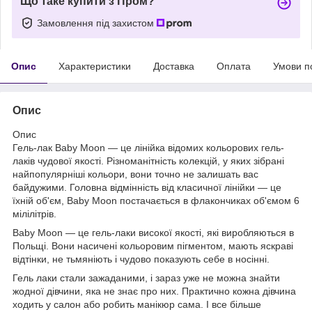
Що таке купити з Пром?
Замовлення під захистом
Опис
Характеристики
Доставка
Оплата
Умови п
Опис
Опис
Гель-лак Baby Moon — це лінійка відомих кольорових гель-
лаків чудової якості. Різноманітність колекцій, у яких зібрані
найпопулярніші кольори, вони точно не залишать вас
байдужими. Головна відмінність від класичної лінійки — це
їхній об'єм, Baby Moon постачається в флакончиках об'ємом 6
мілілітрів.
Baby Moon — це гель-лаки високої якості, які виробляються в
Польщі. Вони насичені кольоровим пігментом, мають яскраві
відтінки, не тьмяніють і чудово показують себе в носінні.
Гель лаки стали зажаданими, і зараз уже не можна знайти
жодної дівчини, яка не знає про них. Практично кожна дівчина
ходить у салон або робить манікюр сама. І все більше