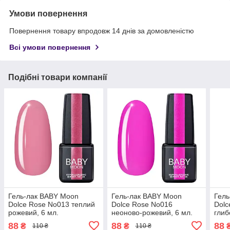
Умови повернення
Повернення товару впродовж 14 днів за домовленістю
Всі умови повернення
Подібні товари компанії
Гель-лак BABY Moon
Гель-лак BABY Moon
Гель
Dolce Rose No013 теплий
Dolce Rose No016
Dolc
рожевий, 6 мл.
неоново-рожевий, 6 мл.
глиб
роже
88
88
88
₴
₴
110 ₴
110 ₴