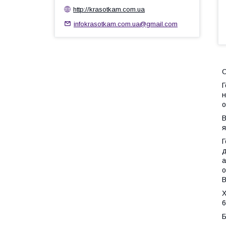
http://krasotkam.com.ua
infokrasotkam.com.ua@gmail.com
Г
н
о
B
я
Г
д
а
о
В
Х
6