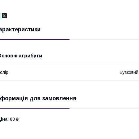
арактеристики
Основні атрибути
олір
Бузковий
нформація для замовлення
іна:
88 ₴