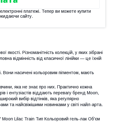
 електронні платежі. Тепер ви можете купити
окидаючи сайту.
ї якості. Різноманітність колекцій, у яких зібрані
вна відмінність від класичної лінійки — це їхній
і. Вони насичені кольоровим пігментом, мають
вчини, яка не знає про них. Практично кожна
рів і ентузіастів віддають перевагу бренд Moon,
широкий вибір відтінків, яка регулярно
ми та найсвіжішими новинками у світі найл-арта.
Moon Lilac Train Тип Кольоровий гель-лак Об'єм