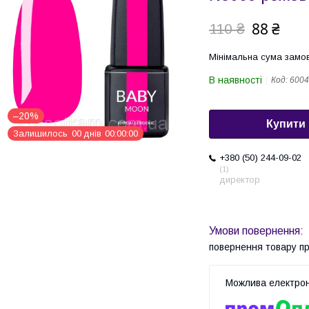
88 ₴
110 ₴
Мінімальна сума замов
В наявності
Код:
6004
–20%
Купити
Залишилось
0
0
днів
0
0
0
0
0
0
+380 (50) 244-09-02
1
директор
повернення товару п