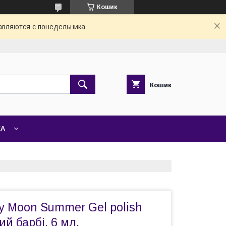
Кошик
авляются с понедельника
Кошик
ЖА
y Moon Summer Gel polish
й барбі, 6 мл.