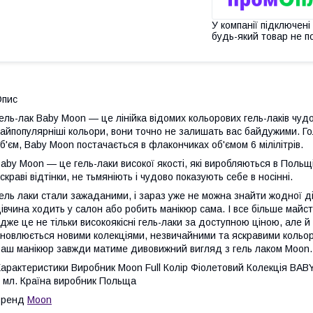
У компанії підключені
будь-який товар не п
Опис
ель-лак Baby Moon — це лінійка відомих кольорових гель-лаків чудово
айпопулярніші кольори, вони точно не залишать вас байдужими. Голо
б'єм, Baby Moon постачається в флакончиках об'ємом 6 мілілітрів.
aby Moon — це гель-лаки високої якості, які виробляються в Польщ
скраві відтінки, не тьмяніють і чудово показують себе в носінні.
ель лаки стали зажаданими, і зараз уже не можна знайти жодної ді
івчина ходить у салон або робить манікюр сама. І все більше майст
дже це не тільки високоякісні гель-лаки за доступною ціною, але й 
новлюється новими колекціями, незвичайними та яскравими кольора
аш манікюр завжди матиме дивовижний вигляд з гель лаком Moon.
арактеристики Виробник Moon Full Колір Фіолетовий Колекція BABY 
 мл. Країна виробник Польща
Бренд
Moon