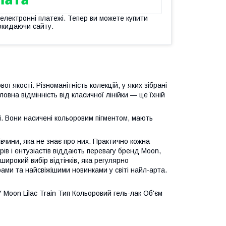
 електронні платежі. Тепер ви можете купити
окидаючи сайту.
ї якості. Різноманітність колекцій, у яких зібрані
вна відмінність від класичної лінійки — це їхній
і. Вони насичені кольоровим пігментом, мають
вчини, яка не знає про них. Практично кожна
рів і ентузіастів віддають перевагу бренд Moon,
широкий вибір відтінків, яка регулярно
ми та найсвіжішими новинками у світі найл-арта.
Moon Lilac Train Тип Кольоровий гель-лак Об'єм