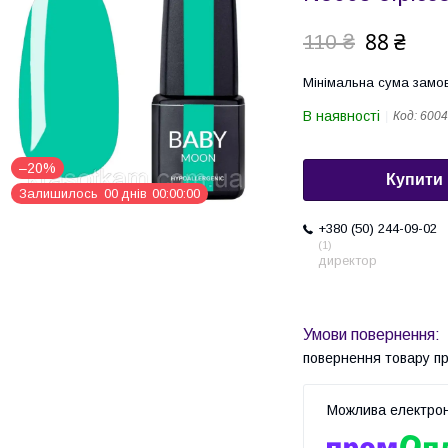
88 ₴
110 ₴
Мінімальна сума замов
В наявності
Код:
6004
–20%
Купити
Залишилось
0
0
днів
0
0
0
0
0
0
+380 (50) 244-09-02
1
директор
повернення товару п