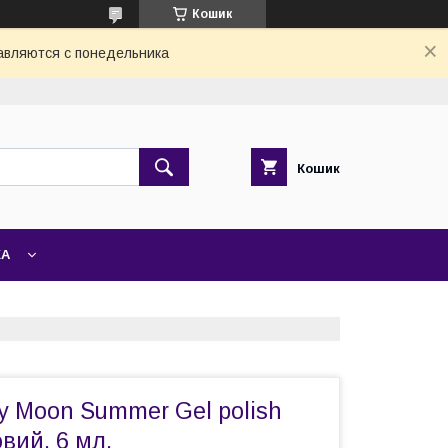
Кошик
авляются с понедельника
Кошик
ЖА
y Moon Summer Gel polish
вий, 6 мл.