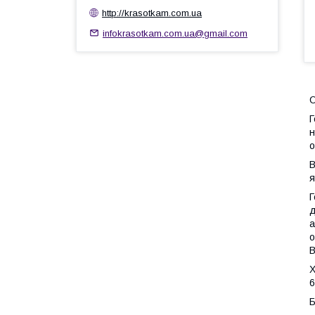
http://krasotkam.com.ua
infokrasotkam.com.ua@gmail.com
Г
н
о
B
я
Г
д
а
о
В
Х
6