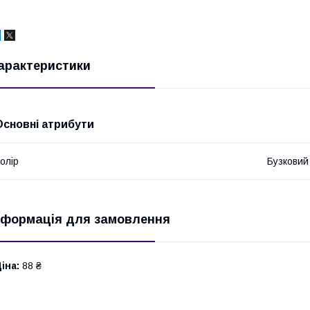
арактеристики
Основні атрибути
олір
Бузковий
нформація для замовлення
іна:
88 ₴