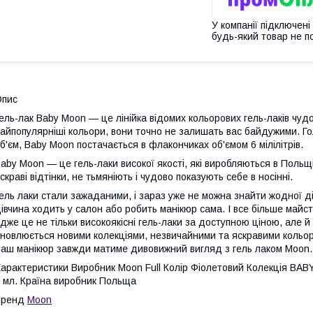
У компанії підключені
будь-який товар не п
Опис
ель-лак Baby Moon — це лінійка відомих кольорових гель-лаків чудово
айпопулярніші кольори, вони точно не залишать вас байдужими. Голо
б'єм, Baby Moon постачається в флакончиках об'ємом 6 мілілітрів.
aby Moon — це гель-лаки високої якості, які виробляються в Польщ
скраві відтінки, не тьмяніють і чудово показують себе в носінні.
ель лаки стали зажаданими, і зараз уже не можна знайти жодної ді
івчина ходить у салон або робить манікюр сама. І все більше майст
дже це не тільки високоякісні гель-лаки за доступною ціною, але й 
новлюється новими колекціями, незвичайними та яскравими кольора
аш манікюр завжди матиме дивовижний вигляд з гель лаком Moon.
арактеристики Виробник Moon Full Колір Фіолетовий Колекція BABY 
 мл. Країна виробник Польща
Бренд
Moon