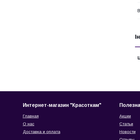
В
І
Ц
Интернет-магазин "Красоткам"
Полезн
Главная
Акции
О нас
Статьи
Доставка и оплата
Новости
Отзывы