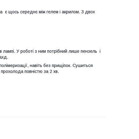
а є щось середнє між гелем і акрилом. З двох
 лампі. У роботі з ним потрібний лише пензель і
 ахд.
полімеризації, навіть без прищіпок. Сушиться
прохолода повністю за 2 хв.