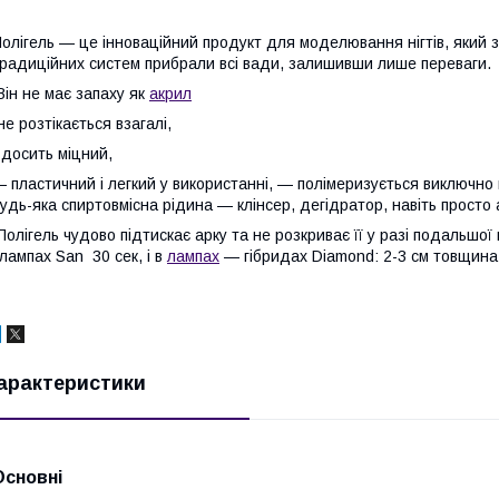
олігель — це інноваційний продукт для моделювання нігтів, який з
радиційних систем прибрали всі вади, залишивши лише переваги.
ін не має запаху як
акрил
не розтікається взагалі,
 досить міцний,
 пластичний і легкий у використанні, — полімеризується виключно в
удь-яка спиртовмісна рідина — клінсер, дегідратор, навіть просто
олігель чудово підтискає арку та не розкриває її у разі подальшої 
лампах San 30 сек, і в
лампах
— гібридах Diamond: 2-3 см товщина 
арактеристики
Основні