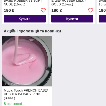
BASE/ RUBBER 31 SOFT
BASE/ RUBBER MILKY
BAS
NUDE (15мл.)
GOLD (15мл.)
15 м
190
190
190
₴
₴
Купити
Купити
Акційні пропозиції та новинки
Magic Touch FRENCH BASE/
RUBBER 04 BABY PINK
(30мл.)
В наявності