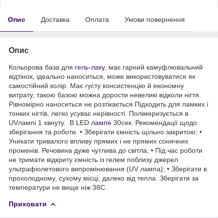
Опис
Доставка
Оплата
Умови повернення
Опис
Кольорова база для
гель-лаку
, має гарний камуфлювальний
відтінок, ідеально наноситься, може використовуватися як
самостійний колір. Має густу консистенцію й економну
витрату, такою базою можна дорости невеликі відколи нігтя.
Рівномірно наноситься не розтікається Підходить для ламких і
тонких нігтів, легко усуває нерівності. Полімеризується в
UVлампі 1 хвнуту. В LED
лампе
30сек. Рекомендації щодо
зберігання та роботи. • Зберігати ємність щільно закритою; •
Уникати тривалого впливу прямих і не прямих сонячних
променів. Речовина дуже чутлива до світла; • Під час роботи
не тримати відкриту ємність із гелем поблизу джерел
ультрафіолетового випромінювання (UV лампа); • Зберігати в
прохолодному, сухому місці, далеко від тепла. Зберігати за
температури не вище ніж 38C.
Приховати