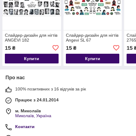
Слайдер-дизайн для нігтів
Слайдер-дизайн для нігтів
Слай
ANGEVI 182
Angevi SL 67
276
15
15
15
₴
₴
Купити
Купити
Про нас
100% позитивних з 16 відгуків за рік
Працює з 24.01.2014
м. Миколаїв
Миколаїв, Україна
Контакти