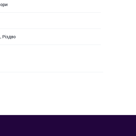
ьори
, Різдво