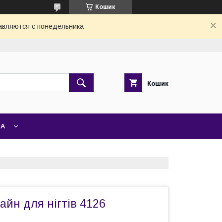
Кошик
авляются с понедельника
Кошик
ЖА
йн для нігтів 4126