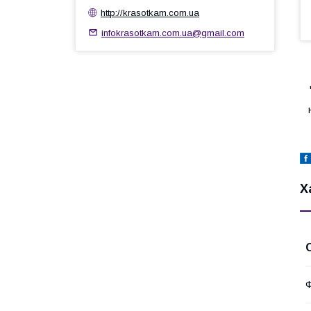
http://krasotkam.com.ua
infokrasotkam.com.ua@gmail.com
Х
Ф