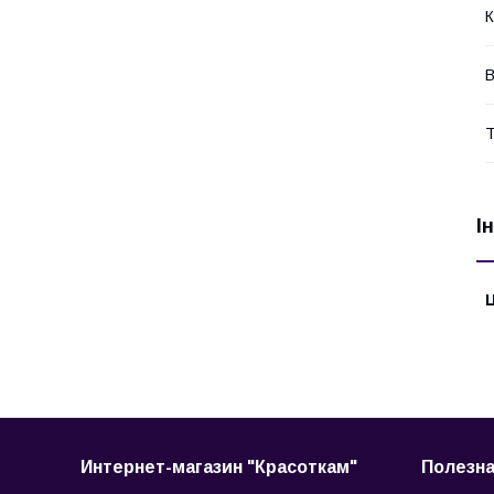
К
В
Т
І
Ц
Интернет-магазин "Красоткам"
Полезн