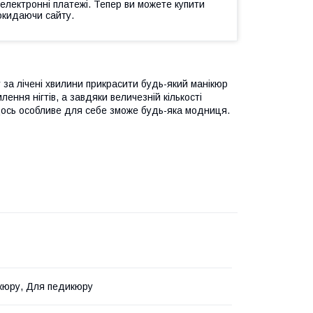
 електронні платежі. Тепер ви можете купити
окидаючи сайту.
 за лічені хвилини прикрасити будь-який манікюр
ення нігтів, а завдяки величезній кількості
щось особливе для себе зможе будь-яка модниця.
кюру, Для педикюру