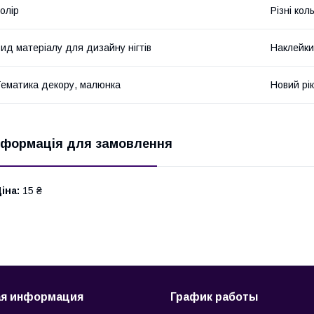
олір
Різні кол
ид матеріалу для дизайну нігтів
Наклейки
ематика декору, малюнка
Новий рік
нформація для замовлення
іна:
15 ₴
ая информация
График работы