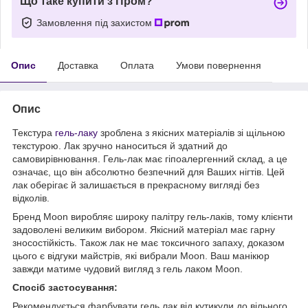
Що таке купити з Пром?
Замовлення під захистом
Опис
Доставка
Оплата
Умови повернення
Опис
Текстура
гель-лаку
зроблена з якісних матеріалів зі щільною
текстурою. Лак зручно наноситься й здатний до
самовирівнювання. Гель-лак має гіпоалергенний склад, а це
означає, що він абсолютно безпечний для Ваших нігтів. Цей
лак оберігає й залишається в прекрасному вигляді без
відколів.
Бренд Moon виробляє широку палітру гель-лаків, тому клієнти
задоволені великим вибором. Якісний матеріал має гарну
зносостійкість. Також лак не має токсичного запаху, доказом
цього є відгуки майстрів, які вибрали Moon. Ваш манікюр
завжди матиме чудовий вигляд з гель лаком Moon.
Спосіб застосування:
Рекомендується фарбувати гель лак від кутикули до вільного