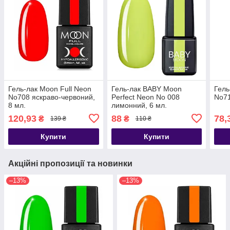
Гель-лак Moon Full Neon
Гель-лак BABY Moon
Гель
No708 яскраво-червоний,
Perfect Neon No 008
No71
8 мл.
лимонний, 6 мл.
120,93
88
78,
₴
₴
139 ₴
110 ₴
Купити
Купити
Акційні пропозиції та новинки
–13%
–13%