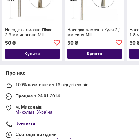
Насадка алмазна Пічка
Насадка алмазна Куля 2,1
Наса
2.3 мм червона Mill
мм синя Mill
1.8 
50
50
50
₴
₴
Купити
Купити
Про нас
100% позитивних з 16 відгуків за рік
Працює з 24.01.2014
м. Миколаїв
Миколаїв, Україна
Контакти
Сьогодні вихідний