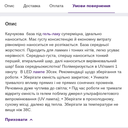
Опис
Доставка
Оплата
Умови повернення
Опис
Каучукова база під
гель-лаку
суперміцна, ідеально
наноситься. Має густу консистенцію й економну витрату
рівномірно наноситься не розтікається. База середньої
жорсткості. Підходить для ламких і тонких нігтів, легко усуває
нерівності. Середньо-густа, спершу наноситься тонкий
перший, втиральний шар, далі наноситься вирівнювальний
шар! База середньокислотна! Полімеризується в UVлампі 1
хвнуту. В LED
лампе
30сек. Рекомендації щодо зберігання та
роботи. • Зберігати ємність щільно закритою; • Уникати
тривалого впливу прямих і не прямих сонячних променів.
Речовина дуже чутлива до світла; • Під час роботи не тримати
відкриту ємність із гелем поблизу джерел ультрафіолетового
випромінювання (UV лампа); • Зберігати в прохолодному,
сухому місці, далеко від тепла. Зберігати за температури не
вище ніж 38C.
Приховати