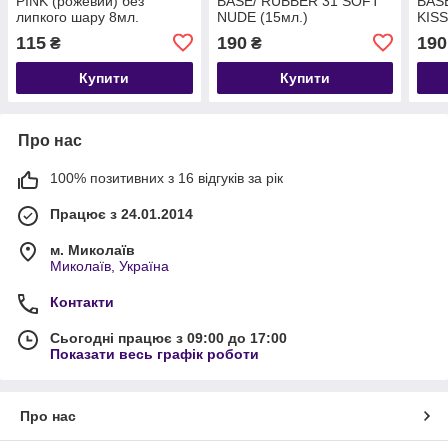
PINK (рожевий) без
BASE/ RUBBER 31 SOFT
BAS
липкого шару 8мл.
NUDE (15мл.)
KISS
115
190
190
₴
₴
Купити
Купити
Про нас
100% позитивних з 16 відгуків за рік
Працює з 24.01.2014
м. Миколаїв
Миколаїв, Україна
Контакти
Сьогодні працює з 09:00 до 17:00
Показати весь графік роботи
Про нас