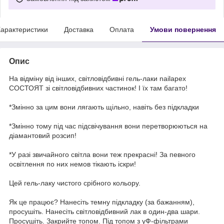
арактеристики
Доставка
Оплата
Умови повернення
Опис
На відміну від інших, світловідбивні гель-лаки nailapex
СОСТОЯТ зі світловідбивних частинок! І їх там багато!
*Змінно за цим вони лягають щільно, навіть без підкладки
*Змінно тому під час підсвічування вони перетворюються на
діамантовий розсип!
*У разі звичайного світла вони теж прекрасні! За певного
освітлення по них немов тікають іскри!
Цей гель-лаку чистого срібного кольору.
Як це працює? Нанесіть темну підкладку (за бажанням),
просушіть. Нанесіть світловідбивний лак в один-два шари.
Просушіть. Закрийте топом. Під топом з уФ-фільтрами