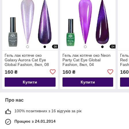
Гель лак котяче око
Гель лак котяче око Neon
Гель
Galaxy Aurora Cat Eye
Party Cat Eye Global
Red 
Global Fashion, 8мл, 08
Fashion, 8мл, 04
Fash
160
160
160
₴
₴
Купити
Купити
Про нас
100% позитивних з 16 відгуків за рік
Працює з 24.01.2014