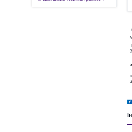
n
M
Т
В
Д
о
Ц
с
В
І