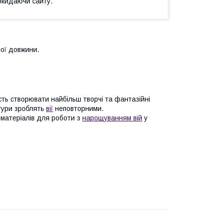
окидаючи сайту.
ної довжини.
ть створювати найбільш творчі та фантазійні
стури зроблять
вії
неповторними.
 матеріалів для роботи з
нарощуванням вій
у