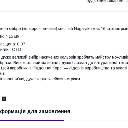
будь-який товар не п
eon омбре (кольорові кінчики) мікс вій Nagaraku має 16 стрічок різ
ix 7-15 мм.
овщина 0.07
игин C / D
уже великий вибір насичених кольорів зроблять майстру можливіс
брази. Високоякісний матеріал і дуже близька до натуральної тек
ей виробник із Південної Кореї — лідер із виробництва та якості
віті.
ії чорні, м'які, дуже гарна клейкість стрічки.
нформація для замовлення