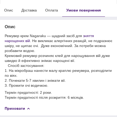
Опис
Доставка
Оплата
Умови повернення
Опис
Ремувер крем Nagaraku — щадний засіб для
зняття
нарощених вій
. Не викликає алергічних реакцій, не подразнює
шкіру, не щипає очі. Дуже економічний. За потреби можна
розбавити водою.
Кремовий ремувер розчиняє клей для нарощування вій дуже
швидко й ефективно знімає нарощені вії.
Спосіб застосування:
1. На мікробраш нанести малу краплю ремувера, розподілити
по віях.
2. Почекати 5-7 хвилин і знімати вії.
3. Промити очі водичкою.
Термін придатності: 2 роки.
Термін придатності після розкриття: 6 місяців.
Приховати