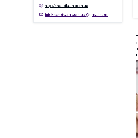
http://krasotkam.com.ua
infokrasotkam.com.ua@gmail.com
П
і
р
т