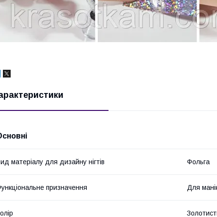
арактеристики
Основні
ид матеріалу для дизайну нігтів
Фольга
ункціональне призначення
Для мані
олір
Золотист