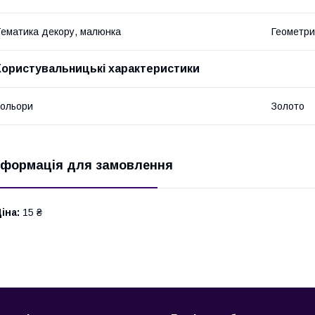
ематика декору, малюнка
Геометри
Користувальницькі характеристики
ольори
Золото
нформація для замовлення
іна:
15 ₴