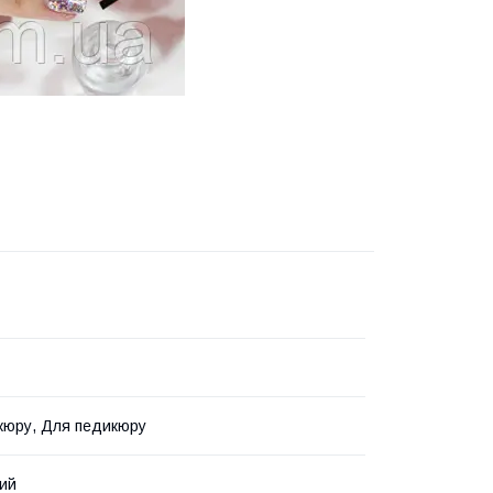
кюру, Для педикюру
ий