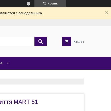
Кошик
авляются с понедельника
Кошик
ЖА
лиття MART 51