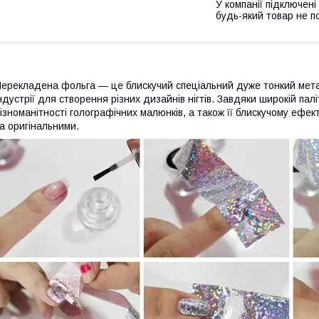
У компанії підключені
будь-який товар не п
ерекладена фольга — це блискучий спеціальний дуже тонкий метал
ндустрії для створення різних дизайнів нігтів. Завдяки широкій пал
ізноманітності голографічних малюнків, а також її блискучому ефе
а оригінальними.